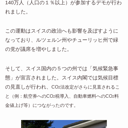
140万人（人口の１％以上）が参加するデモが行わ
れました。
この運動はスイスの政治へも影響を及ぼすように
なっており、ルツェルン州やチューリッヒ州で緑
の党が議席を増やしました。
そして、スイス国内の５つの州では「気候緊急事
態」が宣言されました。スイス内閣では気候目標
の見直しが行われ、
CO
法改定がさらに見直されるこ
2
と（例：航空券へのCO
税導入、自動車燃料へのCO
料
2
2
金値上げ等）につながったのです
。