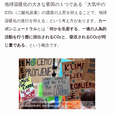
地球温暖化の大きな要因の１つである「大気中の
CO
（二酸化炭素）の濃度の上昇を抑えることで、地球
2
温暖化の進行を抑える」という考え方があります。
カー
ボンニュートラル
とは「
何かを生産する、一連の人為的
活動を行う際に排出されるCO
と、吸収されるCO
が同
2
2
じ量である
」という概念です。